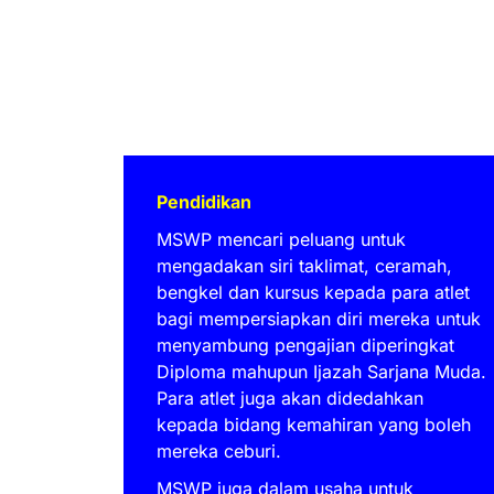
Pendidikan
MSWP mencari peluang untuk
mengadakan siri taklimat, ceramah,
bengkel dan kursus kepada para atlet
bagi mempersiapkan diri mereka untuk
menyambung pengajian diperingkat
Diploma mahupun Ijazah Sarjana Muda.
Para atlet juga akan didedahkan
kepada bidang kemahiran yang boleh
mereka ceburi.
MSWP juga dalam usaha untuk