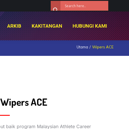
ARKIB
KAKITANGAN
HUBUNGI KAMI
ARKIB
KAKITANGAN
HUBUNGI KAMI
Utama
Wipers ACE
 Wipers ACE
 baik program Malaysian Athlete Career