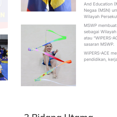
And Education (
Negaa (MSN) unt
Wilayah Perseku
MSWP membuat p
sebagai Wilayah
atau “WIPERS-A
sasaran MSWP.
WiPERS-ACE memb
pendidikan, kerj