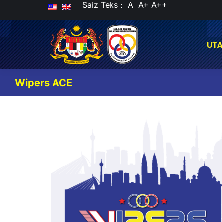
Saiz Teks :
A
A+
A++
UT
UT
Wipers ACE