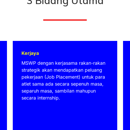
3 Bidang Utama
Kerjaya
MSWP dengan kerjasama rakan-rakan
strategik akan mendapatkan peluang
pekerjaan (Job Placement) untuk para
atlet sama ada secara sepenuh masa,
separuh masa, sambilan mahupun
secara internship.