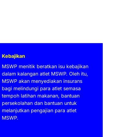
Kebajikan
MSWP menitik beratkan isu kebajikan
dalam kalangan atlet MSWP. Oleh itu,
MSWP akan menyediakan insurans
bagi melindungi para atlet semasa
tempoh latihan makanan, bantuan
persekolahan dan bantuan untuk
melanjutkan pengajian para atlet
MSWP.