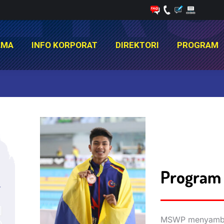
AMA
INFO KORPORAT
DIREKTORI
PROGRAM
AMA
INFO KORPORAT
DIREKTORI
PROGRAM
You are here:
Program
MSWP menyambut