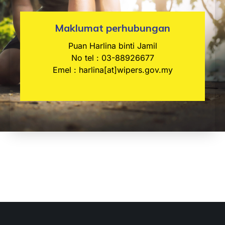
Maklumat perhubungan
Puan Harlina binti Jamil
No tel : 03-88926677
Emel :
harlina[at]wipers.gov.my