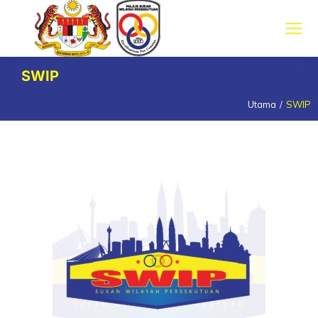
SWIP
Utama
SWIP
You are here: