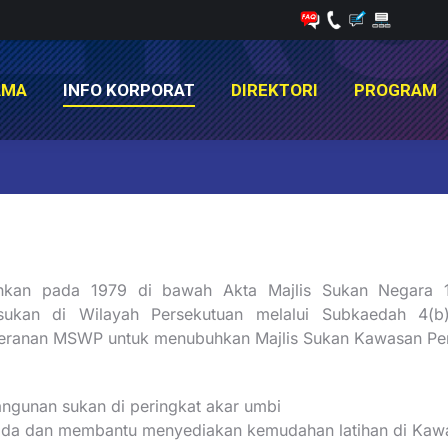
AMA
INFO KORPORAT
DIREKTORI
PROGRAM
AMA
INFO KORPORAT
DIREKTORI
PROGRAM
You are here:
uhkan pada 1979 di bawah Akta Majlis Sukan Negara 1
kan di Wilayah Persekutuan melalui Subkaedah 4(b)
peranan MSWP untuk menubuhkan Majlis Sukan Kawasan Pe
unan sukan di peringkat akar umbi
a ada dan membantu menyediakan kemudahan latihan di Ka