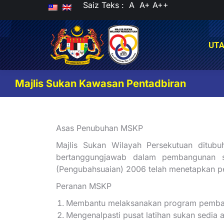
Saiz Teks :
A
A+
A++
UT
UT
Majlis Sukan Kawasan Pentadbiran
Asas Penubuhan MSKP
Majlis Sukan Wilayah Persekutuan ditub
bertanggungjawab dalam pembangunan su
(Pengubahsuaian) 2006 telah menetapkan 
Peranan MSKP
Membantu melaksanakan program pembang
Mengenalpasti pusat latihan sukan sedi