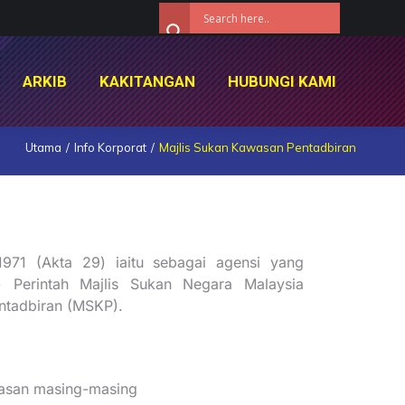
ARKIB
KAKITANGAN
HUBUNGI KAMI
ARKIB
KAKITANGAN
HUBUNGI KAMI
Utama
Info Korporat
Majlis Sukan Kawasan Pentadbiran
971 (Akta 29) iaitu sebagai agensi yang
 Perintah Majlis Sukan Negara Malaysia
ntadbiran (MSKP).
wasan masing-masing