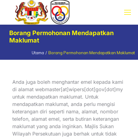
Borang Permohonan Mendapatkan
Maklumat
Utama
Borang Permohonan Mendapatkan Maklumat
You are here:
Anda juga boleh menghantar emel kepada kami
di alamat webmaster[at]wipers[dot]gov[dot]my
untuk mendapatkan maklumat. Untuk
mendapatkan maklumat, anda perlu mengisi
keterangan diri seperti nama, alamat, nombor
telefon, alamat emel, serta butiran keterangan
maklumat yang anda inginkan. Majlis Sukan
Wilayah Persekutuan juga berhak untuk tidak