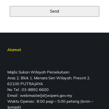
Send
This
field
should
be
left
Alamat
blank
Majlis Sukan Wilayah Persekutuan
Aras 2, Blok 1, Menara Seri Wilayah, Presint 2,
62100 PUTRAJAYA
No Tel : 03-8892 6600
Email : webmaster[at]wipers.gov.my
Waktu Operasi : 8.00 pagi – 5.00 petang (Isnin –
Jumaat)