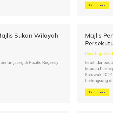
Read more
Majlis Sukan Wilayah
Majlis P
Persekut
Uncategorized
 berlangsung di Pacific Regency
Lebih daripada
kepada Kontin
Sarawak 2024.
berlangsung di
Read more