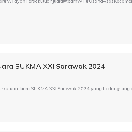
WilayahPersekutuanJuara#teamWP#UsahaAsasKecemerla
Juara SUKMA XXI Sarawak 2024
rsekutuan Juara SUKMA XXI Sarawak 2024 yang berlangsung d