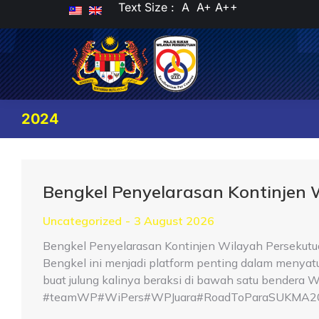
Text Size :
A
A+
A++
2024
Bengkel Penyelarasan Kontinjen
Uncategorized
3 August 2026
Bengkel Penyelarasan Kontinjen Wilayah Persekutu
Bengkel ini menjadi platform penting dalam menya
buat julung kalinya beraksi di bawah satu bender
#teamWP#WiPers#WPJuara#RoadToParaSUKMA2