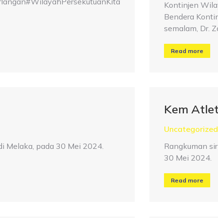
ngan#WilayahPersekutuanKita
Kontinjen Wila
Bendera Konti
semalam, Dr. 
Read more
Kem Atle
Uncategorized
i Melaka, pada 30 Mei 2024.
Rangkuman sir
30 Mei 2024.
Read more