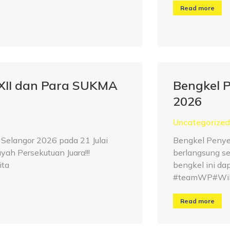
Read more
XXII dan Para SUKMA
Bengkel 
2026
Uncategorized
Selangor 2026 pada 21 Julai
Bengkel Penye
yah Persekutuan Juara!!!
berlangsung se
ta
bengkel ini da
#teamWP#WiP
Read more