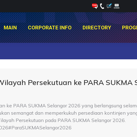
MAIN
CORPORATE INFO
DIRECTORY
PROG
MAIN
CORPORATE INFO
DIRECTORY
PROG
You are here:
 Wilayah Persekutuan ke PARA SUKMA 
an ke PARA SUKMA Selangor 2026 yang berlangsung selama 
tukan semangat dan memperkukuh persediaan kontinjen yang 
a Wilayah Persekutuan pada PARA SUKMA Selangor 2026.
026#ParaSUKMASelangor2026