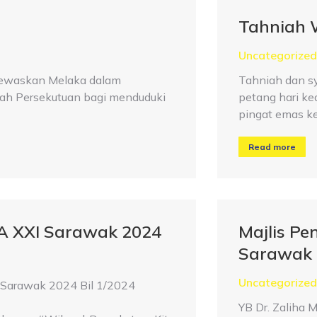
Tahniah 
Uncategorized
enewaskan Melaka dalam
Tahniah dan s
yah Persekutuan bagi menduduki
petang hari k
pingat emas ke
Read more
 XXI Sarawak 2024
Majlis P
Sarawak 
Uncategorized
 Sarawak 2024 Bil 1/2024
YB Dr. Zaliha 