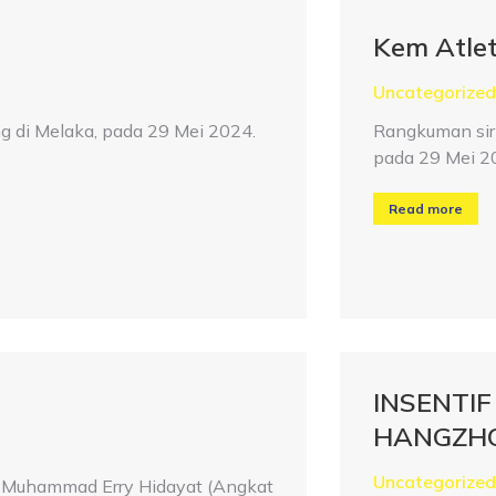
Kem Atle
Uncategorized
g di Melaka, pada 29 Mei 2024.
Rangkuman sir
pada 29 Mei 2
Read more
INSENTI
HANGZHO
Uncategorized
 Muhammad Erry Hidayat (Angkat