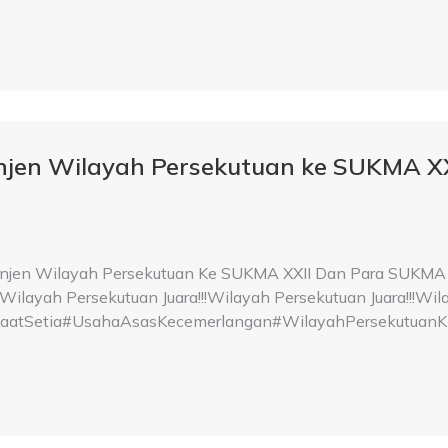
injen Wilayah Persekutuan ke SUKMA 
injen Wilayah Persekutuan Ke SUKMA XXII Dan Para SUKMA 
ilayah Persekutuan Juara!!!Wilayah Persekutuan Juara!!!Wila
Setia#UsahaAsasKecemerlangan#WilayahPersekutuanKi