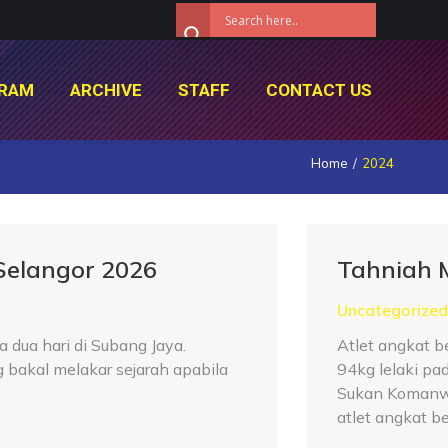
RAM
ARCHIVE
STAFF
CONTACT US
RAM
ARCHIVE
STAFF
CONTACT US
Home
2024
Selangor 2026
Tahniah 
Uncategorized
dua hari di Subang Jaya.
Atlet angkat 
bakal melakar sejarah apabila
94kg lelaki pa
Sukan Komanwe
atlet angkat b