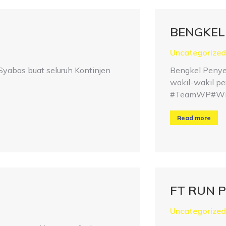
BENGKEL
Uncategorized
abas buat seluruh Kontinjen
Bengkel Penyel
wakil-wakil pe
#TeamWP#WiP
Read more
FT RUN P
Uncategorized