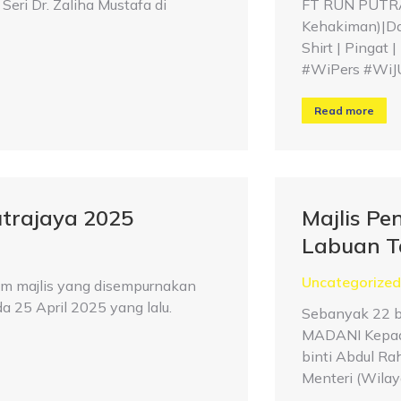
eri Dr. Zaliha Mustafa di
FT RUN PUTRAJ
Kehakiman)|Da
Shirt | Pingat
#WiPers #WiJ
Read more
trajaya 2025
Majlis P
Labuan T
Uncategorized
m majlis yang disempurnakan
a 25 April 2025 yang lalu.
Sebanyak 22 b
MADANI Kepada
binti Abdul Ra
Menteri (Wila