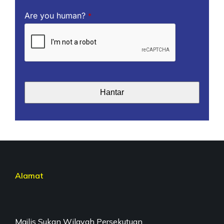
Are you human?
*
Hantar
This
field
should
be
left
Alamat
blank
Majlis Sukan Wilayah Persekutuan