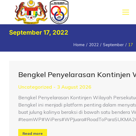
September 17, 2022
Home
2022
September
17
You are here:
Bengkel Penyelarasan Kontinjen
Uncategorized
3 August 2026
Bengkel Penyelarasan Kontinjen Wilayah Persekutu
Bengkel ini menjadi platform penting dalam menya
buat julung kalinya beraksi di bawah satu bender
#teamWP#WiPers#WPJuara#RoadToParaSUKMA2
Read more