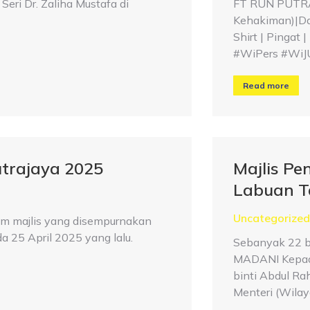
eri Dr. Zaliha Mustafa di
FT RUN PUTRAJ
Kehakiman)|Da
Shirt | Pingat
#WiPers #WiJ
Read more
trajaya 2025
Majlis P
Labuan T
Uncategorized
m majlis yang disempurnakan
a 25 April 2025 yang lalu.
Sebanyak 22 b
MADANI Kepada
binti Abdul Ra
Menteri (Wila