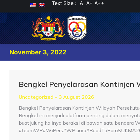
Text Size :
A
A+
A++
November 3, 2022
Bengkel Penyelarasan Kontinjen
Uncategorized
3 August 2026
Bengkel Penyelarasan Kontinjen Wilayah Persekutu
Bengkel ini menjadi platform penting dalam menya
buat julung kalinya beraksi di bawah satu bender
#teamWP#WiPers#WPJuara#RoadToParaSUKMA2