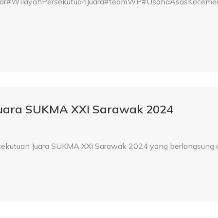
WilayahPersekutuanJuara#teamWP#UsahaAsasKecemerla
Juara SUKMA XXI Sarawak 2024
rsekutuan Juara SUKMA XXI Sarawak 2024 yang berlangsung d