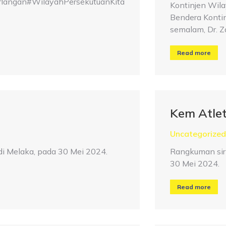
ngan#WilayahPersekutuanKita
Kontinjen Wila
Bendera Konti
semalam, Dr. 
Read more
Kem Atle
Uncategorized
i Melaka, pada 30 Mei 2024.
Rangkuman sir
30 Mei 2024.
Read more