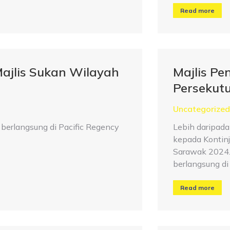
Read more
Majlis Sukan Wilayah
Majlis P
Persekut
Uncategorized
 berlangsung di Pacific Regency
Lebih daripada
kepada Kontin
Sarawak 2024.
berlangsung di
Read more