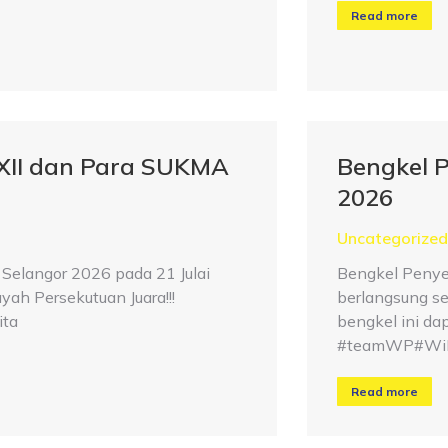
Read more
XXII dan Para SUKMA
Bengkel 
2026
Uncategorized
Selangor 2026 pada 21 Julai
Bengkel Penye
yah Persekutuan Juara!!!
berlangsung se
ta
bengkel ini da
#teamWP#WiP
Read more