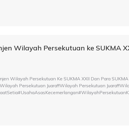
injen Wilayah Persekutuan ke SUKMA 
injen Wilayah Persekutuan Ke SUKMA XXII Dan Para SUKMA 
ilayah Persekutuan Juara!!!Wilayah Persekutuan Juara!!!Wila
Setia#UsahaAsasKecemerlangan#WilayahPersekutuanKi