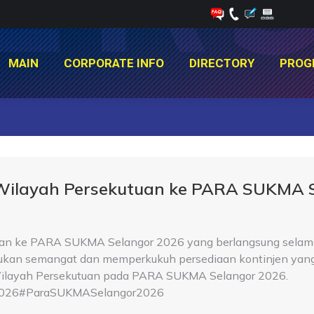
MAIN
CORPORATE INFO
DIRECTORY
PROG
MAIN
CORPORATE INFO
DIRECTORY
PROG
You are here:
 Wilayah Persekutuan ke PARA SUKMA 
an ke PARA SUKMA Selangor 2026 yang berlangsung selama 
tukan semangat dan memperkukuh persediaan kontinjen yang 
a Wilayah Persekutuan pada PARA SUKMA Selangor 2026.
026#ParaSUKMASelangor2026