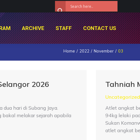
RAM
ARCHIVE
STAFF
CONTACT US
RAM
ARCHIVE
STAFF
CONTACT US
Home
2022
November
03
Selangor 2026
Tahniah 
Uncategorized
dua hari di Subang Jaya.
Atlet angkat 
bakal melakar sejarah apabila
94kg lelaki pa
Sukan Komanwe
atlet angkat b