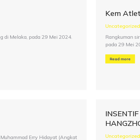
Kem Atle
Uncategorized
g di Melaka, pada 29 Mei 2024.
Rangkuman sir
pada 29 Mei 2
Read more
INSENTI
HANGZHO
Uncategorized
 Muhammad Erry Hidayat (Angkat