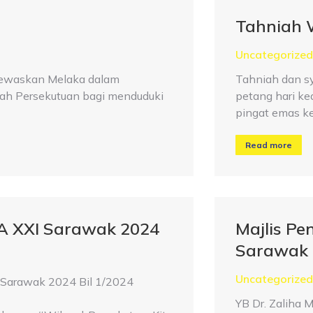
Tahniah 
Uncategorized
enewaskan Melaka dalam
Tahniah dan s
yah Persekutuan bagi menduduki
petang hari k
pingat emas ke
Read more
 XXI Sarawak 2024
Majlis P
Sarawak 
Uncategorized
 Sarawak 2024 Bil 1/2024
YB Dr. Zaliha 