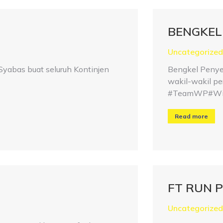
BENGKEL
Uncategorized
abas buat seluruh Kontinjen
Bengkel Penyel
wakil-wakil pe
#TeamWP#WiP
Read more
FT RUN P
Uncategorized