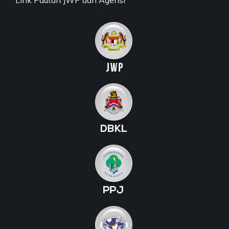
Link Pautan JWP dan Agensi