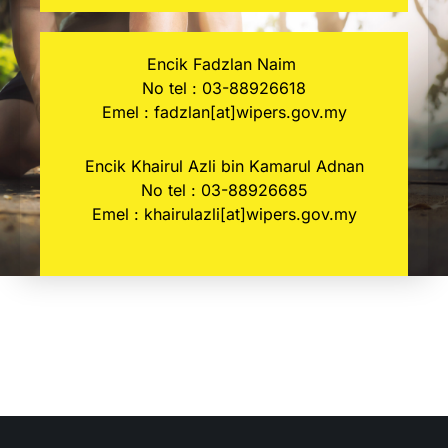
Encik Fadzlan Naim
No tel : 03-88926618
Emel :
fadzlan[at]wipers.gov.my
Encik Khairul Azli bin Kamarul Adnan
No tel : 03-88926685
Emel : khairulazli[at]wipers.gov.my