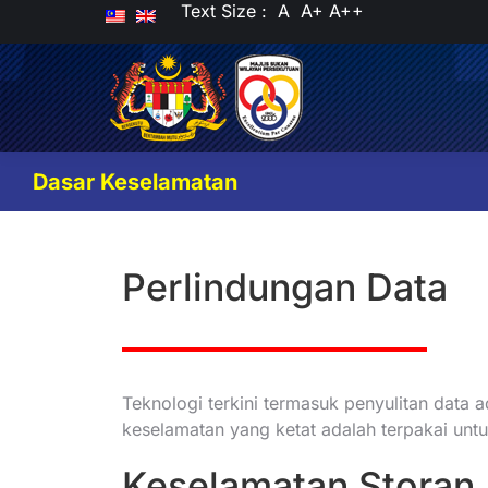
Text Size :
A
A+
A++
Dasar Keselamatan
Perlindungan Data
Teknologi terkini termasuk penyulitan dat
keselamatan yang ketat adalah terpakai unt
Keselamatan Storan