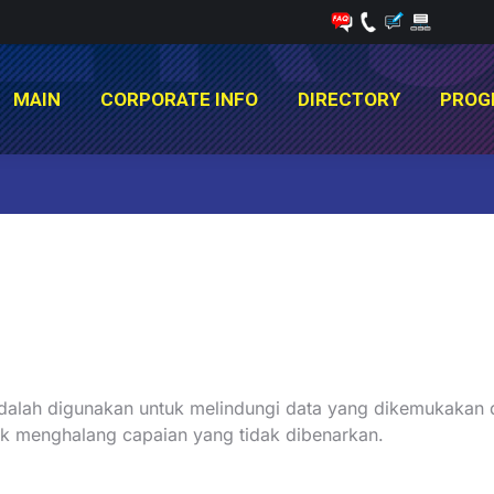
MAIN
CORPORATE INFO
DIRECTORY
PROG
MAIN
CORPORATE INFO
DIRECTORY
PROG
You are here:
a adalah digunakan untuk melindungi data yang dikemukaka
uk menghalang capaian yang tidak dibenarkan.