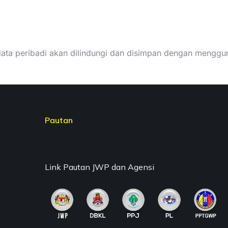
data peribadi akan dilindungi dan disimpan dengan menggu
Pautan
Link Pautan JWP dan Agensi