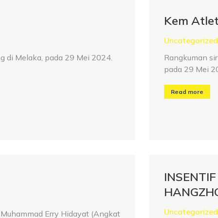
Kem Atle
Uncategorized
g di Melaka, pada 29 Mei 2024.
Rangkuman sir
pada 29 Mei 2
Read more
INSENTI
HANGZHO
Uncategorized
 Muhammad Erry Hidayat (Angkat