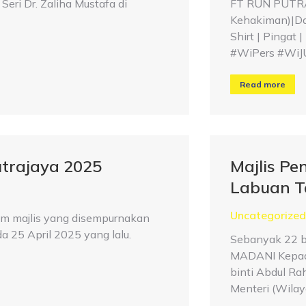
eri Dr. Zaliha Mustafa di
FT RUN PUTRAJ
Kehakiman)|Da
Shirt | Pingat
#WiPers #WiJ
Read more
trajaya 2025
Majlis P
Labuan T
Uncategorized
m majlis yang disempurnakan
a 25 April 2025 yang lalu.
Sebanyak 22 b
MADANI Kepada
binti Abdul Ra
Menteri (Wila