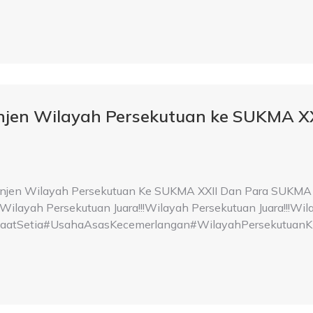
injen Wilayah Persekutuan ke SUKMA 
injen Wilayah Persekutuan Ke SUKMA XXII Dan Para SUKMA 
ilayah Persekutuan Juara!!!Wilayah Persekutuan Juara!!!Wila
Setia#UsahaAsasKecemerlangan#WilayahPersekutuanKi