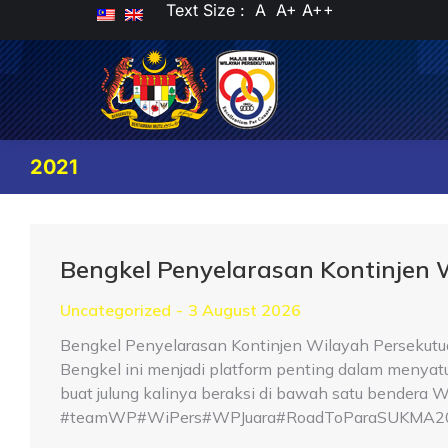
Text Size :
A
A+
A++
2021
Bengkel Penyelarasan Kontinjen
Uncategorized
3 August 2026
Bengkel Penyelarasan Kontinjen Wilayah Persekutu
Bengkel ini menjadi platform penting dalam menya
buat julung kalinya beraksi di bawah satu bender
#teamWP#WiPers#WPJuara#RoadToParaSUKMA2