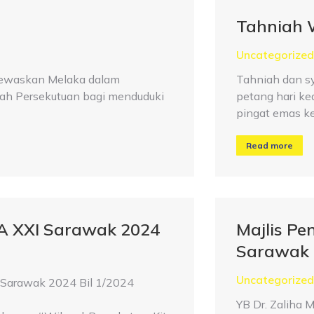
Tahniah 
Uncategorized
enewaskan Melaka dalam
Tahniah dan s
yah Persekutuan bagi menduduki
petang hari k
pingat emas ke
Read more
 XXI Sarawak 2024
Majlis P
Sarawak 
Uncategorized
 Sarawak 2024 Bil 1/2024
YB Dr. Zaliha 