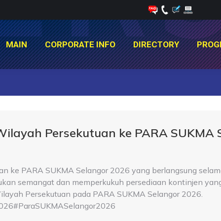
MAIN
CORPORATE INFO
DIRECTORY
PROG
MAIN
CORPORATE INFO
DIRECTORY
PROG
You are here:
 Wilayah Persekutuan ke PARA SUKMA 
an ke PARA SUKMA Selangor 2026 yang berlangsung selama 
tukan semangat dan memperkukuh persediaan kontinjen yang 
a Wilayah Persekutuan pada PARA SUKMA Selangor 2026.
026#ParaSUKMASelangor2026