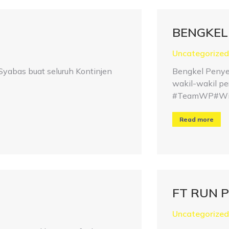
BENGKEL
Uncategorized
abas buat seluruh Kontinjen
Bengkel Penyel
wakil-wakil pe
#TeamWP#WiP
Read more
FT RUN P
Uncategorized