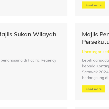
Read more
Majlis Sukan Wilayah
Majlis P
Persekut
Uncategorized
 berlangsung di Pacific Regency
Lebih daripada
kepada Kontin
Sarawak 2024.
berlangsung di
Read more