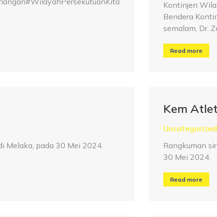
ngan#WilayahPersekutuanKita
Kontinjen Wila
Bendera Konti
semalam, Dr. 
Read more
Kem Atle
Uncategorized
i Melaka, pada 30 Mei 2024.
Rangkuman sir
30 Mei 2024.
Read more