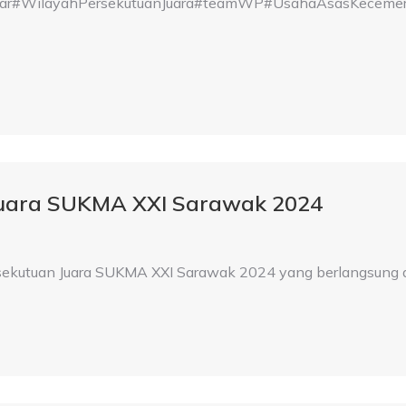
WilayahPersekutuanJuara#teamWP#UsahaAsasKecemerla
Juara SUKMA XXI Sarawak 2024
rsekutuan Juara SUKMA XXI Sarawak 2024 yang berlangsung d