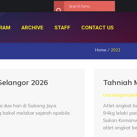
RAM
ARCHIVE
STAFF
CONTACT US
RAM
ARCHIVE
STAFF
CONTACT US
Home
2021
Selangor 2026
Tahniah 
Uncategorized
dua hari di Subang Jaya.
Atlet angkat 
bakal melakar sejarah apabila
94kg lelaki pa
Sukan Komanwe
atlet angkat b