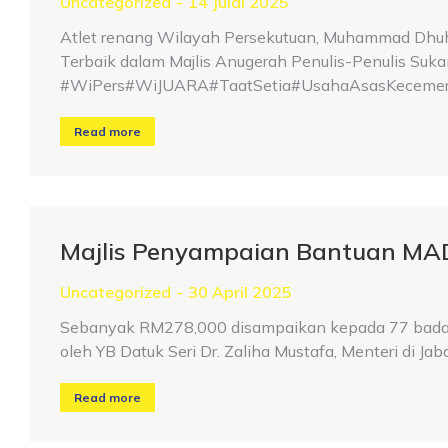
Uncategorized
14 Julai 2025
Atlet renang Wilayah Persekutuan, Muhammad Dhuha
Terbaik dalam Majlis Anugerah Penulis-Penulis Suk
#WiPers#WiJUARA#TaatSetia#UsahaAsasKecemer
Read more
Majlis Penyampaian Bantuan MA
Uncategorized
30 April 2025
Sebanyak RM278,000 disampaikan kepada 77 badan 
oleh YB Datuk Seri Dr. Zaliha Mustafa, Menteri di Ja
Read more