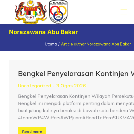
Norazawana Abu Bakar
Utama
Article author Norazawana Abu Bakar
You are here:
Bengkel Penyelarasan Kontinjen
Uncategorized
3 Ogos 2026
Bengkel Penyelarasan Kontinjen Wilayah Persekutu
Bengkel ini menjadi platform penting dalam menya
buat julung kalinya beraksi di bawah satu bender
#teamWP#WiPers#WPJuara#RoadToParaSUKMA2
Read more