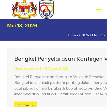
Mei 18, 2026
Utama
2026
Mei
18
You are here:
Bengkel Penyelarasan Kontinjen
Uncategorized
3 Ogos 2026
Bengkel Penyelarasan Kontinjen Wilayah Persekutu
Bengkel ini menjadi platform penting dalam menya
buat julung kalinya beraksi di bawah satu bender
#teamWP#WiPers#WPJuara#RoadToParaSUKMA2
Read more