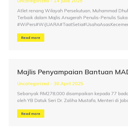
Uncategorized
14 Julai 2025
Atlet renang Wilayah Persekutuan, Muhammad Dhuha
Terbaik dalam Majlis Anugerah Penulis-Penulis Suk
#WiPers#WiJUARA#TaatSetia#UsahaAsasKecemer
Read more
Majlis Penyampaian Bantuan MA
Uncategorized
30 April 2025
Sebanyak RM278,000 disampaikan kepada 77 badan 
oleh YB Datuk Seri Dr. Zaliha Mustafa, Menteri di Ja
Read more