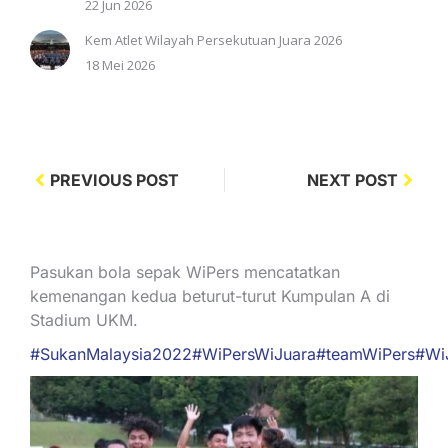
22 Jun 2026
Kem Atlet Wilayah Persekutuan Juara 2026
18 Mei 2026
PREVIOUS POST
NEXT POST
Pasukan bola sepak WiPers mencatatkan
kemenangan kedua beturut-turut Kumpulan A di
Stadium UKM.
#SukanMalaysia2022
#WiPersWiJuara
#teamWiPers
#Wi