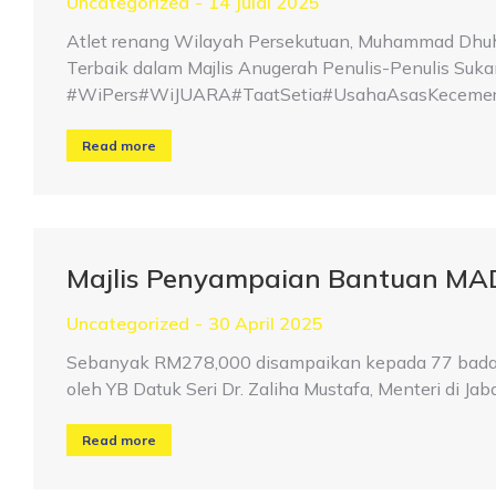
Uncategorized
14 Julai 2025
Atlet renang Wilayah Persekutuan, Muhammad Dhuha
Terbaik dalam Majlis Anugerah Penulis-Penulis Suk
#WiPers#WiJUARA#TaatSetia#UsahaAsasKecemer
Read more
Majlis Penyampaian Bantuan MA
Uncategorized
30 April 2025
Sebanyak RM278,000 disampaikan kepada 77 badan 
oleh YB Datuk Seri Dr. Zaliha Mustafa, Menteri di Ja
Read more