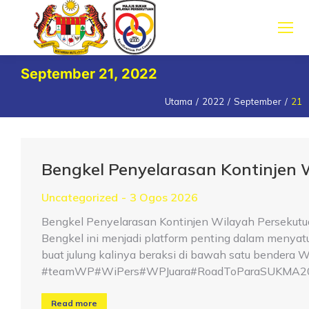
September 21, 2022
Utama
2022
September
21
You are here:
Bengkel Penyelarasan Kontinjen
Uncategorized
3 Ogos 2026
Bengkel Penyelarasan Kontinjen Wilayah Persekutu
Bengkel ini menjadi platform penting dalam menya
buat julung kalinya beraksi di bawah satu bender
#teamWP#WiPers#WPJuara#RoadToParaSUKMA2
Read more