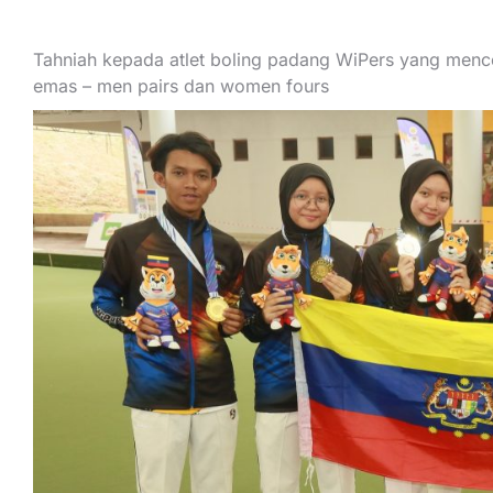
Tahniah kepada atlet boling padang WiPers yang men
emas – men pairs dan women fours