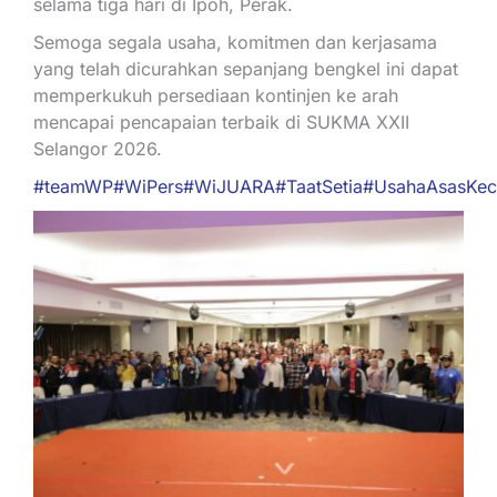
selama tiga hari di Ipoh, Perak.
Semoga segala usaha, komitmen dan kerjasama
yang telah dicurahkan sepanjang bengkel ini dapat
memperkukuh persediaan kontinjen ke arah
mencapai pencapaian terbaik di SUKMA XXII
Selangor 2026.
#teamWP
#WiPers
#WiJUARA
#TaatSetia
#UsahaAsasKec