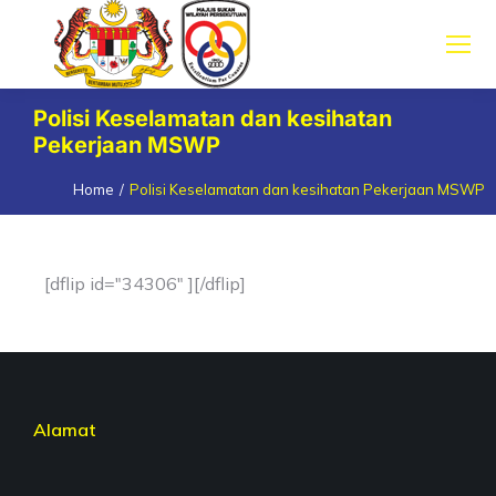
Polisi Keselamatan dan kesihatan
Pekerjaan MSWP
Home
Polisi Keselamatan dan kesihatan Pekerjaan MSWP
You are here:
[dflip id="34306" ][/dflip]
Alamat