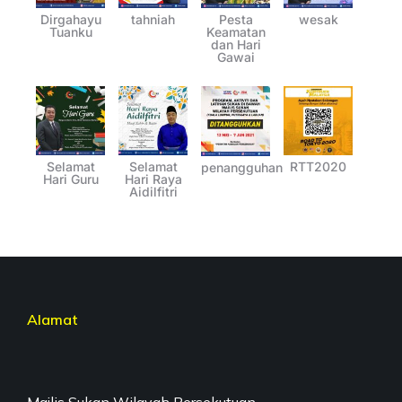
Dirgahayu
tahniah
Pesta
wesak
Tuanku
Keamatan
dan Hari
Gawai
Selamat
Selamat
RTT2020
penangguhan
Hari Guru
Hari Raya
Aidilfitri
Alamat