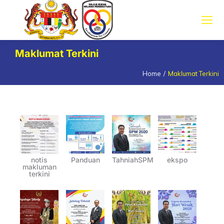
Maklumat Terkini
Home
Maklumat Terkini
You are here:
notis
Panduan
TahniahSPM
ekspo
makluman
terkini