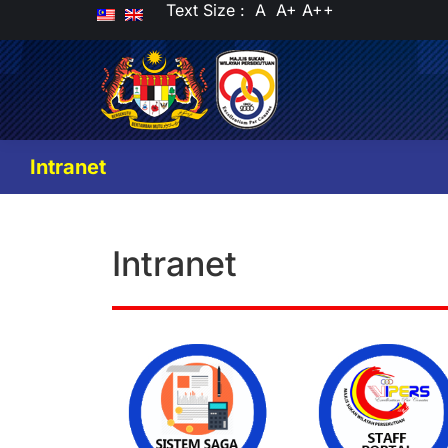
Text Size :
A
A+
A++
Intranet
Intranet