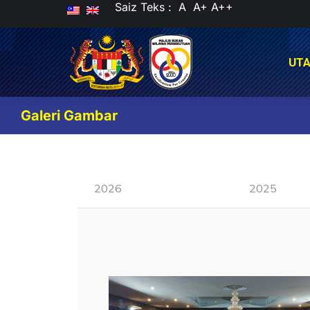
Saiz Teks :
A
A+
A++
UT
UT
Galeri Gambar
2026
2025