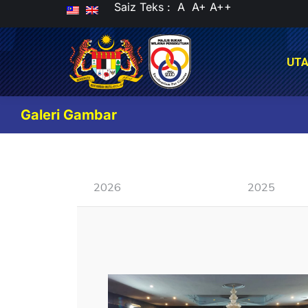
Saiz Teks :
A
A+
A++
UT
UT
Galeri Gambar
2026
2025