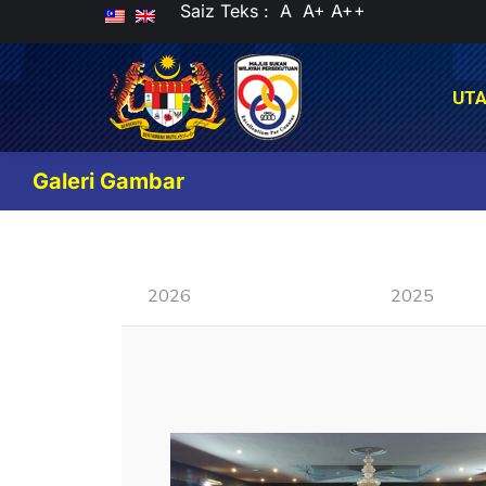
Saiz Teks :
A
A+
A++
UT
UT
Galeri Gambar
2026
2025