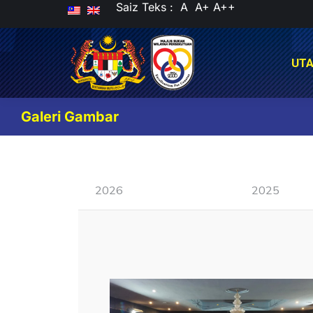
Saiz Teks :
A
A+
A++
UT
UT
Galeri Gambar
2026
2025