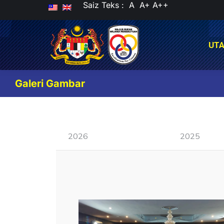
Saiz Teks :
A
A+
A++
UT
UT
Galeri Gambar
2026
2025