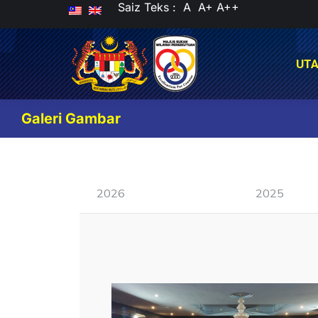
Saiz Teks :
A
A+
A++
UT
UT
Galeri Gambar
2026
2025