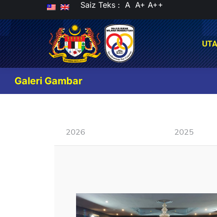
Saiz Teks :
A
A+
A++
UT
UT
Galeri Gambar
2026
2025