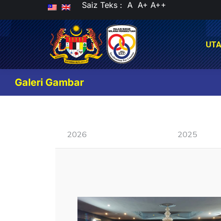
Saiz Teks :
A
A+
A++
UT
UT
Galeri Gambar
2026
2025