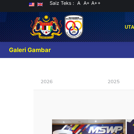
Saiz Teks :
A
A+
A++
UT
UT
Galeri Gambar
2026
2025