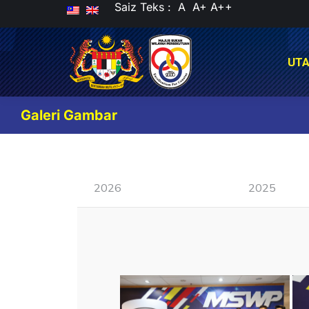
Saiz Teks :
A
A+
A++
UT
UT
Galeri Gambar
2026
2025