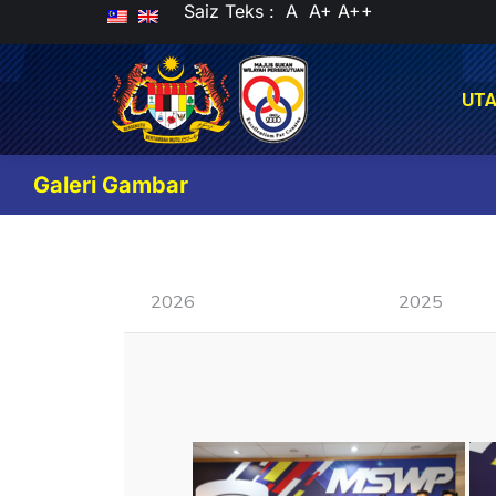
Saiz Teks :
A
A+
A++
UT
UT
Galeri Gambar
2026
2025