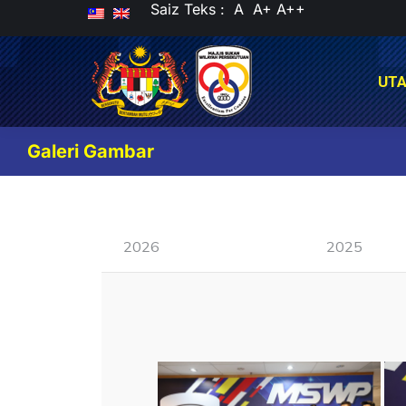
Saiz Teks :
A
A+
A++
UT
UT
Galeri Gambar
2026
2025