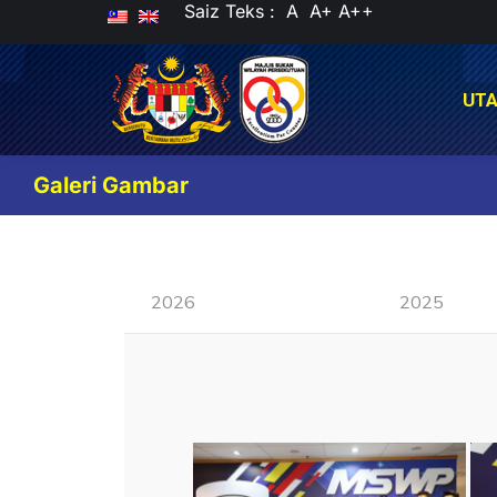
Saiz Teks :
A
A+
A++
UT
UT
Galeri Gambar
2026
2025