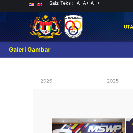
Saiz Teks :
A
A+
A++
UT
UT
Galeri Gambar
2026
2025