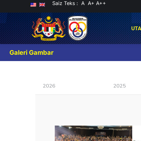
Saiz Teks :
A
A+
A++
UT
UT
Galeri Gambar
2026
2025