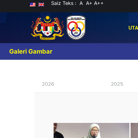
Saiz Teks :
A
A+
A++
UT
UT
Galeri Gambar
2026
2025