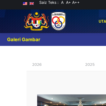
Saiz Teks :
A
A+
A++
UT
UT
Galeri Gambar
2026
2025