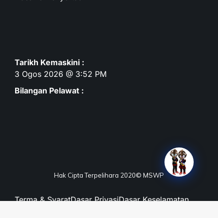
Tarikh Kemaskini :
3 Ogos 2026 @ 3:52 PM
Bilangan Pelawat :
Hak Cipta Terpelihara 2020© MSWP
Terma & Syarat
Dasar Privasi
Dasar Keselamatan
Penafian
Peta Laman
Maklum Balas
Soalan Lazim