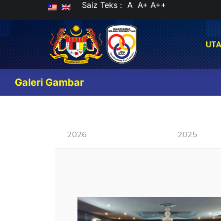
Saiz Teks :
A
A+
A++
UT
UT
Galeri Gambar
2026
2025