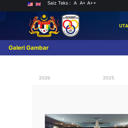
Saiz Teks :
A
A+
A++
UT
UT
Galeri Gambar
2026
2025