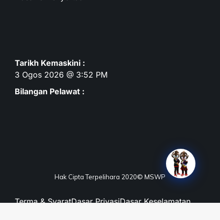
Tarikh Kemaskini :
3 Ogos 2026 @ 3:52 PM
Bilangan Pelawat :
Hak Cipta Terpelihara 2020© MSWP
Terma & Syarat
Dasar Privasi
Dasar Keselamatan
Penafian
Peta Laman
Maklum Balas
Soalan Lazim