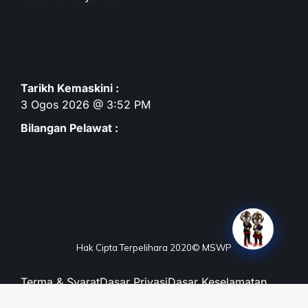
Tarikh Kemaskini :
3 Ogos 2026 @ 3:52 PM
Bilangan Pelawat :
Hak Cipta Terpelihara 2020© MSWP
Terma & Syarat
Dasar Privasi
Dasar Keselamatan
Penafian
Peta Laman
Maklum Balas
Soalan Lazim