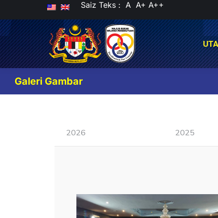
Saiz Teks :
A
A+
A++
UT
UT
Galeri Gambar
2026
2025