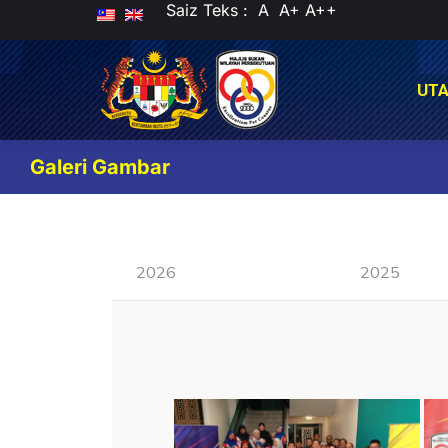
Saiz Teks :
A
A+
A++
UT
UT
Galeri Gambar
2026
2025